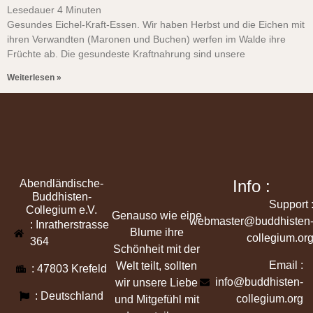
Lesedauer
4
Minuten
Gesundes Eichel-Kraft-Essen. Wir haben Herbst und die Eichen mit
ihren Verwandten (Maronen und Buchen) werfen im Walde ihre
Früchte ab. Die gesundeste Kraftnahrung sind unsere
Weiterlesen »
Info :
Abendländische-
Buddhisten-
Support 
Collegium e.V.
Genauso wie eine
webmaster@buddhisten
: Inratherstrasse
Blume ihre
collegium.or
364
Schönheit mit der
Email :
Welt teilt, sollten
: 47803 Krefeld
info@buddhisten-
wir unsere Liebe
: Deutschland
collegium.org
und Mitgefühl mit