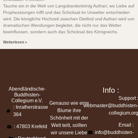
Tauche ein in die Welt von Langobardenkönig Authari, wo Liebe auf
Prophezeiungen trifft und das Schicksal im Unwetter entschieden
wird. Die königliche Hochzeit zwischen Dietlind und Authari wird von
dramatischen Wendungen begleitet, die nicht nur das Wetter
beeinflussen, sondern auch das Schicksal des Königreichs.
Weiterlesen »
Info :
Abendländische-
Buddhisten-
Support 
Collegium e.V.
Genauso wie eine
webmaster@buddhisten
: Inratherstrasse
Blume ihre
collegium.or
364
Schönheit mit der
Email :
Welt teilt, sollten
: 47803 Krefeld
info@buddhisten-
wir unsere Liebe