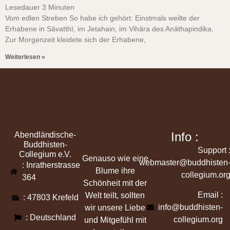
Lesedauer
3
Minuten
Vom edlen Streben So habe ich gehört: Einstmals weilte der
Erhabene in Sāvatthī, im Jetahain, im Vihāra des Anāthapiṇḍika.
Zur Morgenzeit kleidete sich der Erhabene,
Weiterlesen »
Info :
Abendländische-
Buddhisten-
Support 
Collegium e.V.
Genauso wie eine
webmaster@buddhisten
: Inratherstrasse
Blume ihre
collegium.or
364
Schönheit mit der
Email :
Welt teilt, sollten
: 47803 Krefeld
info@buddhisten-
wir unsere Liebe
: Deutschland
collegium.org
und Mitgefühl mit