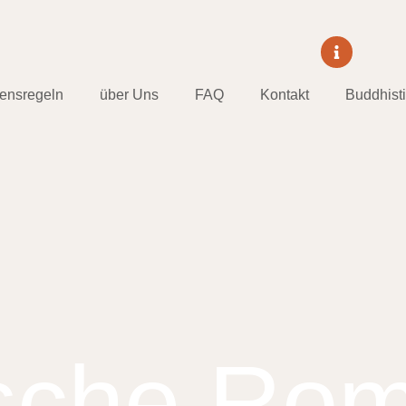
tensregeln
über Uns
FAQ
Kontakt
Buddhist
sche Rom