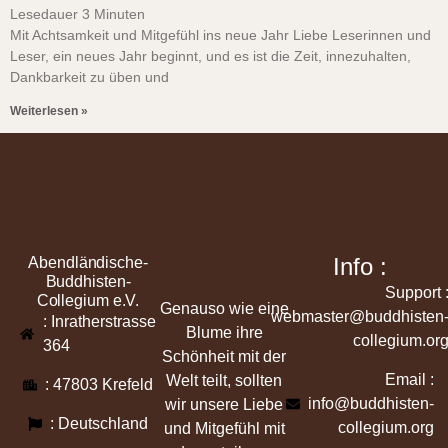
Lesedauer
3
Minuten
Mit Achtsamkeit und Mitgefühl ins neue Jahr Liebe Leserinnen und
Leser, ein neues Jahr beginnt, und es ist die Zeit, innezuhalten,
Dankbarkeit zu üben und
Weiterlesen »
Info :
Abendländische-
Buddhisten-
Support 
Collegium e.V.
Genauso wie eine
webmaster@buddhisten
: Inratherstrasse
Blume ihre
collegium.or
364
Schönheit mit der
Email :
Welt teilt, sollten
: 47803 Krefeld
info@buddhisten-
wir unsere Liebe
: Deutschland
collegium.org
und Mitgefühl mit