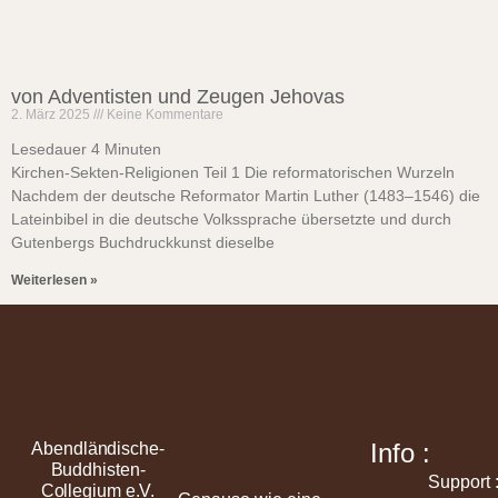
von Adventisten und Zeugen Jehovas
2. März 2025
Keine Kommentare
Lesedauer
4
Minuten
Kirchen-Sekten-Religionen Teil 1 Die reformatorischen Wurzeln
Nachdem der deutsche Reformator Martin Luther (1483–1546) die
Lateinbibel in die deutsche Volkssprache übersetzte und durch
Gutenbergs Buchdruckkunst dieselbe
Weiterlesen »
Info :
Abendländische-
Buddhisten-
Support 
Collegium e.V.