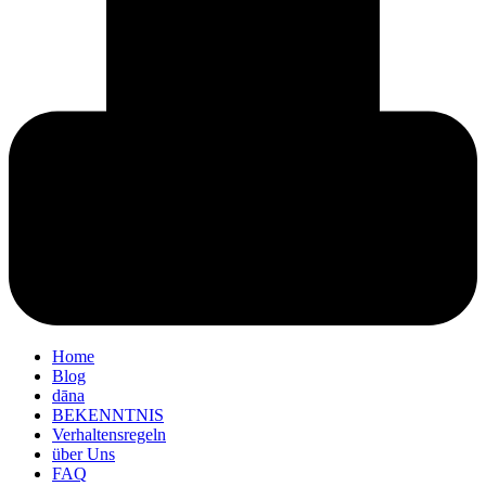
Home
Blog
dāna
BEKENNTNIS
Verhaltensregeln
über Uns
FAQ