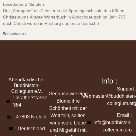
Lesedauer
2
Minuten
Der „Abrogans“ als Fenster in die Sprachgeschichte des frühen
Christentums Älteste Wörterbuch in Althochdeutsch Im Jahr 767
nach Christi wurde in Freiburg das erste deutsche
Weiterlesen »
Info :
Abendländische-
Buddhisten-
Support 
Collegium e.V.
Genauso wie eine
webmaster@buddhisten
: Inratherstrasse
Blume ihre
collegium.or
364
Schönheit mit der
Email :
Welt teilt, sollten
: 47803 Krefeld
info@buddhisten-
wir unsere Liebe
: Deutschland
collegium.org
und Mitgefühl mit