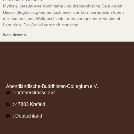
Mythen, versunkene Kontinente und theosophische Deutungen
Dieser Blogbeitrag widmet sich einer der faszinierendsten Ideen
der esoterischen Weltgeschichte: dem versunkenen Kontinent
Lemurien. Der Artikel vereint historische
Weiterlesen »
Abendländische-Buddhisten-Collegium e.V.
: Inratherstrasse 364
: 47803 Krefeld
: Deutschland