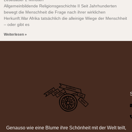
Allgemeinbildende Religionsgeschichte II Seit Jahrhunderten
bewegt die Menschheit die Frage nach ihrer wirklichen
Herkunft.War Afrika tatsächlich die alleinige Wiege der Menschheit
– oder gibt es
Weiterlesen »
Genauso wie eine Blume ihre Schönheit mit der Welt teilt,