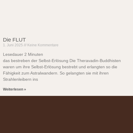
Die FLUT
1. Juni 2025
Keine Kommentare
Lesedauer
2
Minuten
das bestreben der Selbst-Erlösung Die Theravadin-Buddhisten
waren um ihre Selbst-Erlösung bestrebt und erlangten so die
Fähigkeit zum Astralwandern. So gelangten sie mit ihren
Strahlenleibern ins
Weiterlesen »