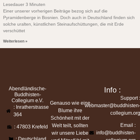
Lesedauer
3
Minuten
Einer unserer vorherigen Beiträge bezog sich auf die
Pyramidenberge in Bosnien. Doch auch in Deutschland finden sich
solche uralten, künstlichen Steinaufschüttungen, die mit Erde
verschüttet
Weiterlesen »
Info :
Abendländische-
Buddhisten-
Support 
Collegium e.V.
Genauso wie eine
webmaster@buddhisten
: Inratherstrasse
Blume ihre
collegium.or
364
Schönheit mit der
Email :
Welt teilt, sollten
: 47803 Krefeld
info@buddhisten-
wir unsere Liebe
: Deutschland