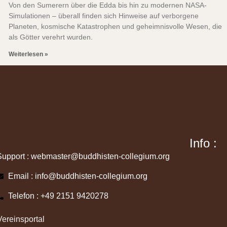
Von den Sumerern über die Edda bis hin zu modernen NASA-
Simulationen – überall finden sich Hinweise auf verborgene
Planeten, kosmische Katastrophen und geheimnisvolle Wesen, die
als Götter verehrt wurden.
Weiterlesen »
Info :
Support : webmaster@buddhisten-collegium.org
Email : info@buddhisten-collegium.org
Telefon : +49 2151 9420278
Vereinsportal