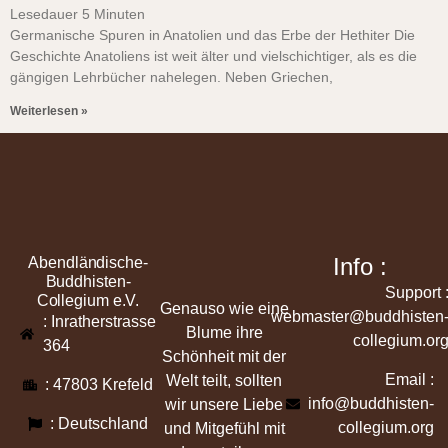
Lesedauer
5
Minuten
Germanische Spuren in Anatolien und das Erbe der Hethiter Die
Geschichte Anatoliens ist weit älter und vielschichtiger, als es die
gängigen Lehrbücher nahelegen. Neben Griechen,
Weiterlesen »
Info :
Abendländische-
Buddhisten-
Support 
Collegium e.V.
Genauso wie eine
webmaster@buddhisten
: Inratherstrasse
Blume ihre
collegium.or
364
Schönheit mit der
Email :
Welt teilt, sollten
: 47803 Krefeld
info@buddhisten-
wir unsere Liebe
: Deutschland
collegium.org
und Mitgefühl mit