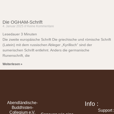
Die OGHAM-Schrift
4. Januar 2025
Keine Kommentare
Lesedauer
3
Minuten
Die zweite europäische Schrift Die griechische und römische Schrift
(Latein) mit dem russischen Ableger „Kyrillisch“ sind der
sumerischen Schrift entlehnt. Anders die germanische
Runenschrift, die
Weiterlesen »
Info :
Abendländische-
Buddhisten-
Support 
Collegium e.V.