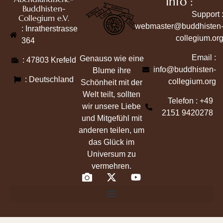
Info :
Buddhisten-
Support 
Collegium e.V.
webmaster@buddhisten
: Inratherstrasse
collegium.or
364
Email :
Genauso wie eine
: 47803 Krefeld
info@buddhisten-
Blume ihre
: Deutschland
collegium.org
Schönheit mit der
Welt teilt, sollten
Telefon : +49
wir unsere Liebe
2151 9420278
und Mitgefühl mit
anderen teilen, um
das Glück im
Universum zu
vermehren.