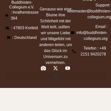
Buddhisten-
Support 
Collegium e.V.
Genauso wie eine
webmaster@buddhisten
: Inratherstrasse
Blume ihre
collegium.or
364
Schönheit mit der
Email :
Welt teilt, sollten
: 47803 Krefeld
info@buddhisten-
wir unsere Liebe
: Deutschland
collegium.org
und Mitgefühl mit
anderen teilen, um
Telefon : +49
das Glück im
2151 9420278
Universum zu
vermehren.