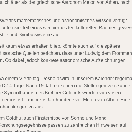
tlich älter als der griechische Astronom Meton von Athen, nach
nswertes mathematisches und astronomisches Wissen verfügt
ften sie Teil eines weit vernetzten kulturellen Raumes gewe
stile und Symbolsysteme auf.
it kaum etwas erhalten blieb, könnte auch auf die spätere
 Historische Quellen berichten, dass unter Ludwig dem Frommen
en. Ob dabei jedoch konkrete astronomische Aufzeichnungen
wa einem Vierteltag. Deshalb wird in unserem Kalender regelm
und 354 Tage. Nach 19 Jahren kehren die Stellungen von Sonne
e Symbolbänder des Berliner Goldhuts werden von vielen
nterpretiert – mehrere Jahrhunderte vor Meton von Athen. Eine
beobachtungen voraus.
 dem Goldhut auch Finsternisse von Sonne und Mond
Forschungsergebnisse passen zu zahlreichen Hinweisen auf