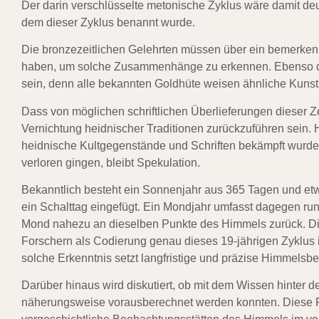
Der darin verschlüsselte metonische Zyklus wäre damit deu
dem dieser Zyklus benannt wurde.
Die bronzezeitlichen Gelehrten müssen über ein bemerke
haben, um solche Zusammenhänge zu erkennen. Ebenso dür
sein, denn alle bekannten Goldhüte weisen ähnliche Kunst
Dass von möglichen schriftlichen Überlieferungen dieser Ze
Vernichtung heidnischer Traditionen zurückzuführen sein.
heidnische Kultgegenstände und Schriften bekämpft wurd
verloren gingen, bleibt Spekulation.
Bekanntlich besteht ein Sonnenjahr aus 365 Tagen und et
ein Schalttag eingefügt. Ein Mondjahr umfasst dagegen r
Mond nahezu an dieselben Punkte des Himmels zurück. Di
Forschern als Codierung genau dieses 19-jährigen Zyklus i
solche Erkenntnis setzt langfristige und präzise Himmels
Darüber hinaus wird diskutiert, ob mit dem Wissen hinter
näherungsweise vorausberechnet werden konnten. Diese 