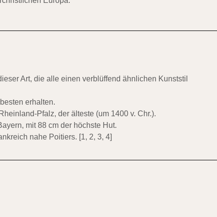
christlichen Europa.
ieser Art, die alle einen verblüffend ähnlichen Kunststil
besten erhalten.
einland-Pfalz, der älteste (um 1400 v. Chr.).
ayern, mit 88 cm der höchste Hut.
nkreich nahe Poitiers.
[
1
,
2
,
3
,
4
]