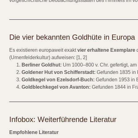
vorgeschichtliche Beobachtungsstätten des Himmels im vor
Die vier bekannten Goldhüte in Europa
Es existieren europaweit exakt
vier erhaltene Exemplare
d
(Urnenfelderkultur) aufweisen: [
1
,
2
]
Berliner Goldhut
:
Um 1000–800 v. Chr. gefertigt, am 
Goldener Hut von Schifferstadt
:
Gefunden 1835 in Rh
Goldkegel von Ezelsdorf-Buch:
Gefunden 1953 in B
Goldblechkegel von Avanton:
Gefunden 1844 in Fra
Infobox: Weiterführende Literatur
Empfohlene Literatur