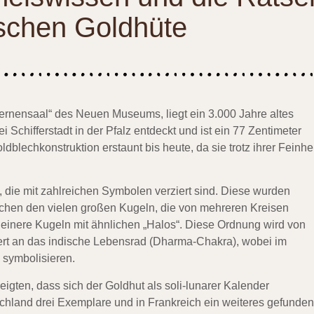
schen Goldhüte
Sternensaal“ des Neuen Museums, liegt ein 3.000 Jahre altes
ei Schifferstadt in der Pfalz entdeckt und ist ein 77 Zentimeter
lechkonstruktion erstaunt bis heute, da sie trotz ihrer Feinhei
, die mit zahlreichen Symbolen verziert sind. Diese wurden
ischen den vielen großen Kugeln, die von mehreren Kreisen
kleinere Kugeln mit ähnlichen „Halos“. Diese Ordnung wird von
ert an das indische Lebensrad (Dharma-Chakra), wobei im
 symbolisieren.
igten, dass sich der Goldhut als soli-lunarer Kalender
schland drei Exemplare und in Frankreich ein weiteres gefunden