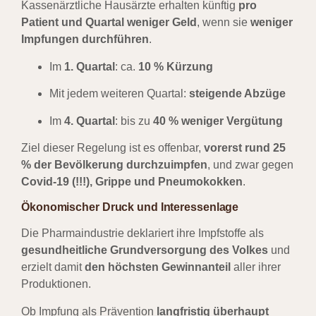
Kassenärztliche Hausärzte erhalten künftig
pro
Patient und Quartal weniger Geld
, wenn sie
weniger
Impfungen durchführen
.
Im
1. Quartal
: ca.
10 % Kürzung
Mit jedem weiteren Quartal:
steigende Abzüge
Im
4. Quartal
: bis zu
40 % weniger Vergütung
Ziel dieser Regelung ist es offenbar,
vorerst rund 25
% der Bevölkerung durchzuimpfen
, und zwar gegen
Covid-19 (!!!), Grippe und Pneumokokken
.
Ökonomischer Druck und Interessenlage
Die Pharmaindustrie deklariert ihre Impfstoffe als
gesundheitliche Grundversorgung des Volkes
und
erzielt damit
den höchsten Gewinnanteil
aller ihrer
Produktionen.
Ob Impfung als Prävention
langfristig überhaupt