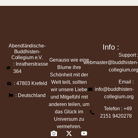
Info :
Abendländische-
Buddhisten-
Support 
Collegium e.V.
Genauso wie eine
webmaster@buddhisten
: Inratherstrasse
Blume ihre
collegium.or
364
Schönheit mit der
Email :
Welt teilt, sollten
: 47803 Krefeld
info@buddhisten-
wir unsere Liebe
: Deutschland
collegium.org
und Mitgefühl mit
anderen teilen, um
Telefon : +49
das Glück im
2151 9420278
Universum zu
vermehren.