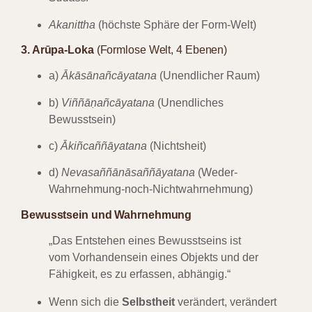
Akanittha
(höchste Sphäre der Form-Welt)
3. Arūpa-Loka
(Formlose Welt, 4 Ebenen)
a)
Ākāsānañcāyatana
(Unendlicher Raum)
b)
Viññāṇañcāyatana
(Unendliches
Bewusstsein)
c)
Ākiñcaññāyatana
(Nichtsheit)
d)
Nevasaññānāsaññāyatana
(Weder-
Wahrnehmung-noch-Nichtwahrnehmung)
Bewusstsein und Wahrnehmung
„Das Entstehen eines Bewusstseins ist
vom Vorhandensein eines Objekts und der
Fähigkeit, es zu erfassen, abhängig.“
Wenn sich die
Selbstheit
verändert, verändert