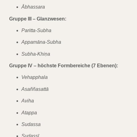
Ābhassara
Gruppe III – Glanzwesen:
Paritta-Subha
Appamāna-Subha
Subha-Khiṇa
Gruppe IV – höchste Formbereiche (7 Ebenen):
Vehapphala
Asaññasattā
Aviha
Atappa
Sudassa
Sudassī