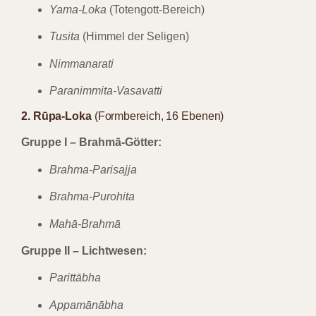
Yama-Loka
(Totengott-Bereich)
Tusita
(Himmel der Seligen)
Nimmanarati
Paranimmita-Vasavatti
2. Rūpa-Loka
(Formbereich, 16 Ebenen)
Gruppe I – Brahmā-Götter:
Brahma-Parisajja
Brahma-Purohita
Mahā-Brahmā
Gruppe II – Lichtwesen:
Parittābha
Appamānābha